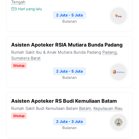
o
r
a
p
n
Tengah
3 Hari yang lalu
k
m
p
k
2 Juta - 5 Juta
Bulanan
Asisten Apoteker RSIA Mutiara Bunda Padang
Rumah Sakit Ibu & Anak Mutiara Bunda Padang
Padang
,
Sumatera Barat
Ditutup
2 Juta - 5 Juta
Bulanan
Asisten Apoteker RS Budi Kemuliaan Batam
Rumah Sakit Budi Kemuliaan Batam
Batam
,
Kepulauan Riau
Ditutup
2 Juta - 3 Juta
Bulanan