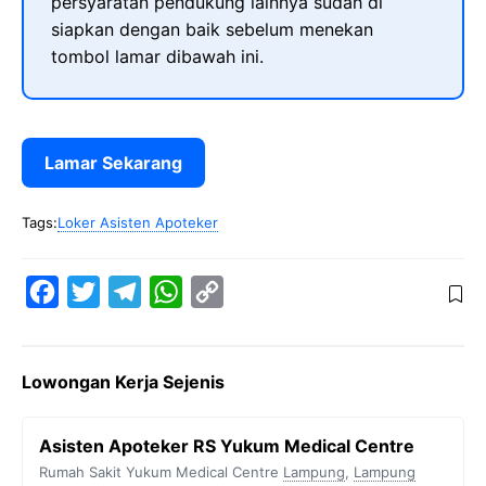
persyaratan pendukung lainnya sudah di
siapkan dengan baik sebelum menekan
tombol lamar dibawah ini.
Lamar Sekarang
Tags:
Loker Asisten Apoteker
F
T
T
W
C
a
w
e
h
o
c
i
l
a
p
Lowongan Kerja Sejenis
e
t
e
t
y
b
t
g
s
L
Asisten Apoteker RS Yukum Medical Centre
o
e
r
A
i
Rumah Sakit Yukum Medical Centre
Lampung
,
Lampung