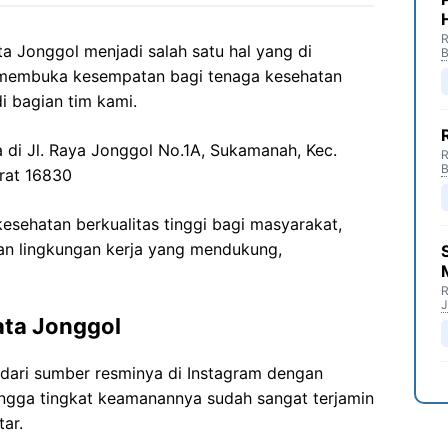
R
ta
Jonggol
menjadi salah satu hal yang di
B
 membuka kesempatan bagi tenaga kesehatan
i bagian tim kami.
a di
Jl. Raya
Jonggol
No.1A,
Sukamanah
,
Kec
.
R
B
rat 16830
sehatan berkualitas tinggi bagi masyarakat,
n lingkungan kerja yang mendukung,
R
J
ata
Jonggol
 dari sumber resminya di Instagram dengan
ingga tingkat keamanannya sudah sangat terjamin
ar.