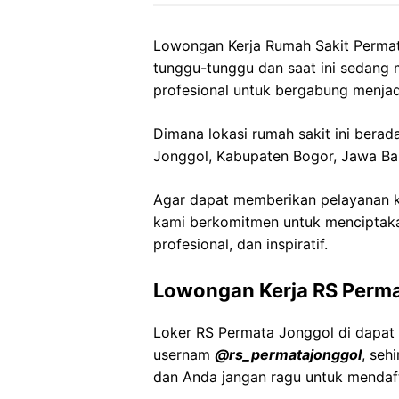
Lowongan Kerja
Rumah Sakit Perma
tunggu-tunggu dan saat ini sedang
profesional untuk bergabung menjad
Dimana lokasi rumah sakit ini berad
Jonggol
,
Kabupaten
Bogor,
Jawa
Ba
Agar dapat memberikan pelayanan ke
kami berkomitmen untuk menciptaka
profesional, dan inspiratif.
Lowongan Kerja
RS Perm
Loker
RS Permata
Jonggol
di dapat
usernam
@
rs_permatajonggol
, seh
dan Anda jangan ragu untuk mendaft