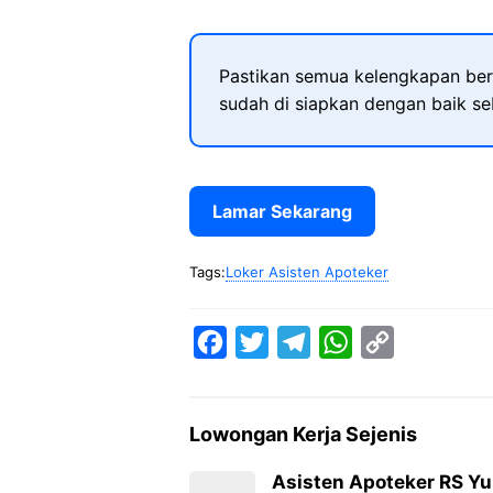
Pastikan semua kelengkapan ber
sudah di siapkan dengan baik s
Lamar Sekarang
Tags:
Loker Asisten Apoteker
F
T
T
W
C
a
w
e
h
o
c
i
l
a
p
Lowongan Kerja Sejenis
e
t
e
t
y
b
t
g
s
L
Asisten Apoteker RS Y