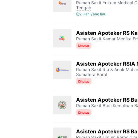
Rumah Sakit Yukum Medical C
o
e
r
A
i
Tengah
o
r
a
p
n
2 Hari yang lalu
k
m
p
k
Asisten Apoteker RS K
Rumah Sakit Kamar Medika E
Ditutup
Asisten Apoteker RSIA
Rumah Sakit Ibu & Anak Muti
Sumatera Barat
Ditutup
Asisten Apoteker RS B
Rumah Sakit Budi Kemuliaan 
Ditutup
Asisten Apoteker RS Ba
Rumah Sakit Umum Baros
Cim