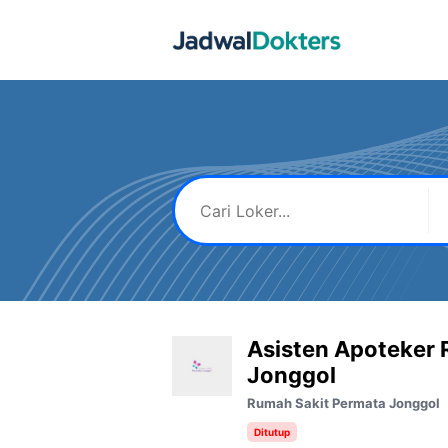
Skip
to
content
Asisten Apoteker 
Jonggol
Rumah Sakit Permata Jonggol
Ditutup