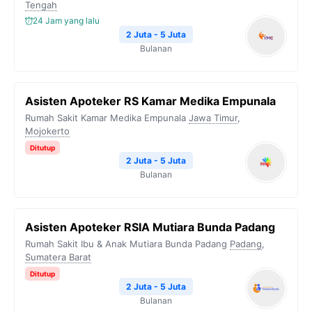
o
r
a
p
n
Tengah
24 Jam yang lalu
k
m
p
k
2 Juta - 5 Juta
Bulanan
Asisten Apoteker RS Kamar Medika Empunala
Rumah Sakit Kamar Medika Empunala
Jawa Timur
,
Mojokerto
Ditutup
2 Juta - 5 Juta
Bulanan
Asisten Apoteker RSIA Mutiara Bunda Padang
Rumah Sakit Ibu & Anak Mutiara Bunda Padang
Padang
,
Sumatera Barat
Ditutup
2 Juta - 5 Juta
Bulanan