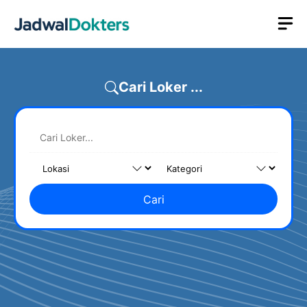
Skip
M
to
content
Cari Loker ...
Cari