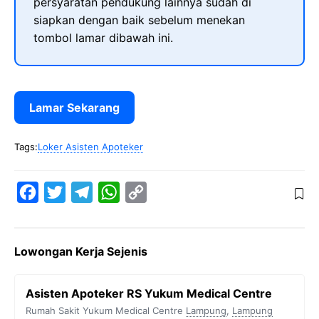
persyaratan pendukung lainnya sudah di
siapkan dengan baik sebelum menekan
tombol lamar dibawah ini.
Lamar Sekarang
Tags:
Loker Asisten Apoteker
F
T
T
W
C
a
w
e
h
o
c
i
l
a
p
Lowongan Kerja Sejenis
e
t
e
t
y
b
t
g
s
L
Asisten Apoteker RS Yukum Medical Centre
o
e
r
A
i
Rumah Sakit Yukum Medical Centre
Lampung
,
Lampung