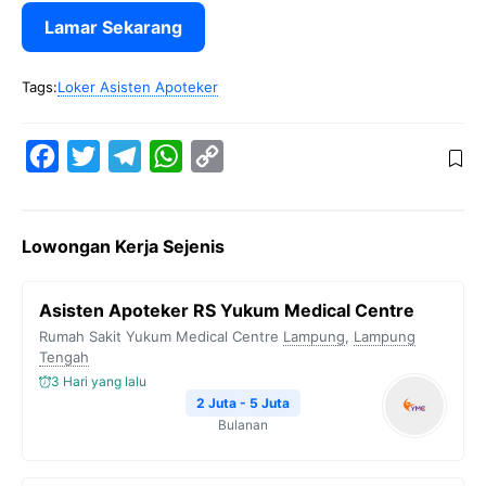
Lamar Sekarang
Tags:
Loker Asisten Apoteker
F
T
T
W
C
a
w
e
h
o
c
i
l
a
p
Lowongan Kerja Sejenis
e
t
e
t
y
b
t
g
s
L
Asisten Apoteker RS Yukum Medical Centre
o
e
r
A
i
Rumah Sakit Yukum Medical Centre
Lampung
,
Lampung
o
r
a
p
n
Tengah
3 Hari yang lalu
k
m
p
k
2 Juta - 5 Juta
Bulanan