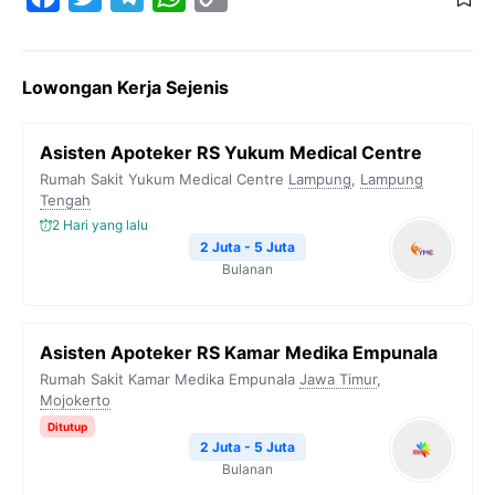
a
w
e
h
o
c
i
l
a
p
Lowongan Kerja Sejenis
e
t
e
t
y
b
t
g
s
L
Asisten Apoteker RS Yukum Medical Centre
o
e
r
A
i
Rumah Sakit Yukum Medical Centre
Lampung
,
Lampung
o
r
a
p
n
Tengah
2 Hari yang lalu
k
m
p
k
2 Juta - 5 Juta
Bulanan
Asisten Apoteker RS Kamar Medika Empunala
Rumah Sakit Kamar Medika Empunala
Jawa Timur
,
Mojokerto
Ditutup
2 Juta - 5 Juta
Bulanan