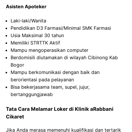
Asisten
Apoteker
Laki-laki
/Wanita
Pendidikan D3
Farmasi
/Minimal SMK
Farmasi
Usia
Maksimal
30
tahun
M
e
miliki
STRTTK
Aktif
Mampu
mengoperasikan
computer
Berdomisili
diutamakan
di wilayah Cibinong
Kab
Bogor
Mampu
berkomunikasi
dengan
baik
dan
berorientasi
pada
p
e
layanan
Bisa
bekerjasama
team,
supel
,
jujur
,
bertanggungjawab
Tata Cara Melamar Loker di
Klinik
aRabbani
Cikaret
Jika Anda merasa memenuhi kualifikasi dan tertarik