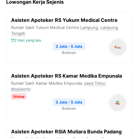
Lowongan Kerja Sejenis
e
t
e
t
y
b
t
g
s
L
Asisten Apoteker RS Yukum Medical Centre
o
e
r
A
i
Rumah Sakit Yukum Medical Centre
Lampung
,
Lampung
o
r
a
p
n
Tengah
2 Hari yang lalu
k
m
p
k
2 Juta - 5 Juta
Bulanan
Asisten Apoteker RS Kamar Medika Empunala
Rumah Sakit Kamar Medika Empunala
Jawa Timur
,
Mojokerto
Ditutup
2 Juta - 5 Juta
Bulanan
Asisten Apoteker RSIA Mutiara Bunda Padang