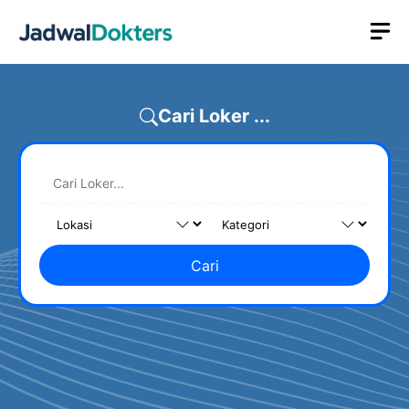
Skip
M
to
content
Cari Loker ...
Cari