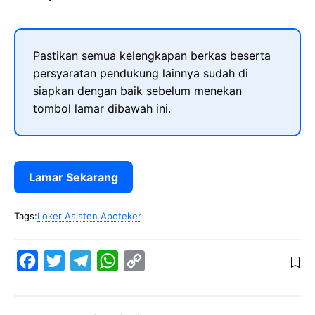
Pastikan semua kelengkapan berkas beserta
persyaratan pendukung lainnya sudah di
siapkan dengan baik sebelum menekan
tombol lamar dibawah ini.
Lamar Sekarang
Tags:
Loker Asisten Apoteker
F
T
T
W
C
a
w
e
h
o
c
i
l
a
p