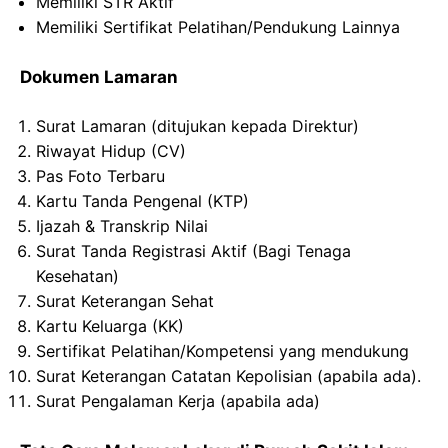
Memiliki
STR
Aktif
Memiliki
Sertifikat
Pelatihan
/
Pendukung
Lainnya
Dokumen Lamaran
Surat
Lamaran
(
ditujukan
kepada
Direktur
)
Riwayat
Hidup
(CV)
Pas
Foto
Terbaru
Kartu
Tanda
Pengenal
(KTP)
Ijazah &
Transkrip
Nilai
Surat Tanda
Registrasi
Aktif
(
Bagi
Tenaga
Kesehatan)
Surat
Keterangan
Sehat
Kartu
Keluarga
(KK)
Sertifikat
Pelatihan
/
Kompetensi
yang
mendukung
Surat
Keterangan
Catatan
Kepolisian
(
apabila
ada
).
Surat
Pengalaman
Kerja
(
apabila
ada
)