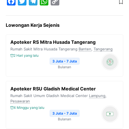
F
T
T
W
C
a
w
e
h
o
c
i
l
a
p
Lowongan Kerja Sejenis
e
t
e
t
y
b
t
g
s
L
Apoteker RS Mitra Husada Tangerang
o
e
r
A
i
Rumah Sakit Mitra Husada Tangerang
Banten
,
Tangerang
o
r
a
p
n
2 Hari yang lalu
k
m
p
k
3 Juta - 7 Juta
Bulanan
Apoteker RSU Gladish Medical Center
Rumah Sakit Umum Gladish Medical Center
Lampung
,
Pesawaran
4 Minggu yang lalu
3 Juta - 7 Juta
Bulanan