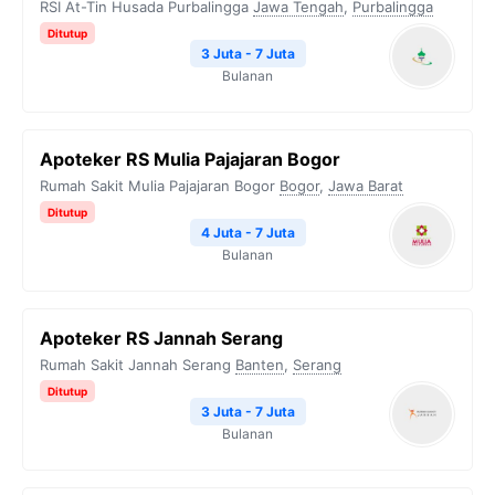
RSI At-Tin Husada Purbalingga
Jawa Tengah
,
Purbalingga
Ditutup
3 Juta - 7 Juta
Bulanan
Apoteker RS Mulia Pajajaran Bogor
Rumah Sakit Mulia Pajajaran Bogor
Bogor
,
Jawa Barat
Ditutup
4 Juta - 7 Juta
Bulanan
Apoteker RS Jannah Serang
Rumah Sakit Jannah Serang
Banten
,
Serang
Ditutup
3 Juta - 7 Juta
Bulanan