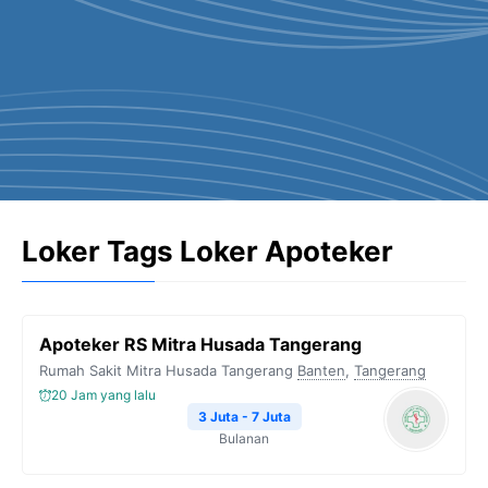
Loker Tags Loker Apoteker
Apoteker RS Mitra Husada Tangerang
Rumah Sakit Mitra Husada Tangerang
Banten
,
Tangerang
20 Jam yang lalu
3 Juta - 7 Juta
Bulanan