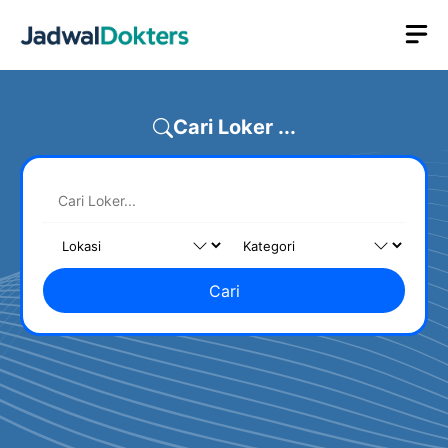
Skip
M
to
content
Cari Loker ...
Cari