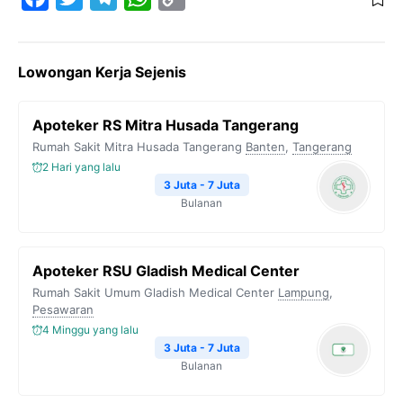
a
w
e
h
o
c
i
l
a
p
Lowongan Kerja Sejenis
e
t
e
t
y
b
t
g
s
L
Apoteker RS Mitra Husada Tangerang
o
e
r
A
i
Rumah Sakit Mitra Husada Tangerang
Banten
,
Tangerang
o
r
a
p
n
2 Hari yang lalu
k
m
p
k
3 Juta - 7 Juta
Bulanan
Apoteker RSU Gladish Medical Center
Rumah Sakit Umum Gladish Medical Center
Lampung
,
Pesawaran
4 Minggu yang lalu
3 Juta - 7 Juta
Bulanan