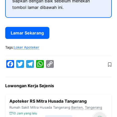
siapkan dengan baik sebelum menekan
tombol lamar dibawah ini.
Lamar Sekarang
Tags:
Loker Apoteker
F
T
T
W
C
a
w
e
h
o
c
i
l
a
p
Lowongan Kerja Sejenis
e
t
e
t
y
b
t
g
s
L
Apoteker RS Mitra Husada Tangerang
o
e
r
A
i
Rumah Sakit Mitra Husada Tangerang
Banten
,
Tangerang
o
r
a
p
n
10 Jam yang lalu