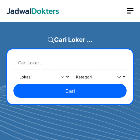
Skip
M
to
content
Cari Loker ...
Cari