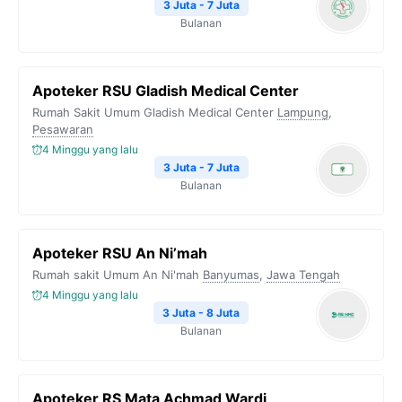
k
m
p
k
3 Juta - 7 Juta
Bulanan
Apoteker RSU Gladish Medical Center
Rumah Sakit Umum Gladish Medical Center
Lampung
,
Pesawaran
4 Minggu yang lalu
3 Juta - 7 Juta
Bulanan
Apoteker RSU An Ni’mah
Rumah sakit Umum An Ni'mah
Banyumas
,
Jawa Tengah
4 Minggu yang lalu
3 Juta - 8 Juta
Bulanan
Apoteker RS Mata Achmad Wardi