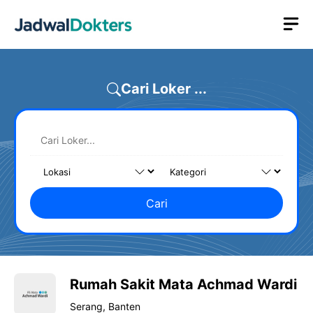
Skip
M
to
content
Cari Loker ...
Cari
Rumah Sakit Mata Achmad Wardi
Serang
, Banten