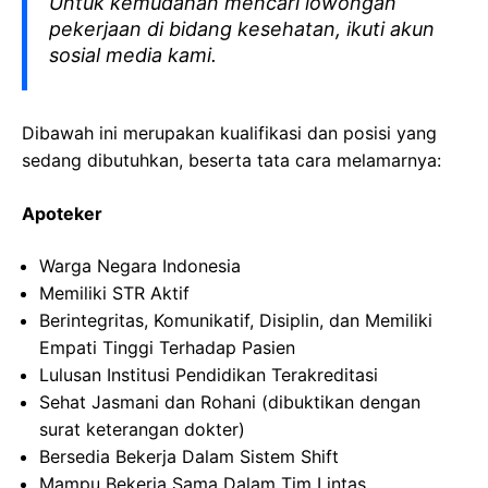
Untuk kemudahan mencari lowongan
pekerjaan di bidang kesehatan, ikuti akun
sosial media kami.
Dibawah ini merupakan kualifikasi dan posisi yang
sedang dibutuhkan, beserta tata cara melamarnya:
Apoteker
Warga
Negara Indonesia
Memiliki
STR
Aktif
Berintegritas
,
Komunikatif
,
Disiplin
, dan
Memiliki
Empati
Tinggi
Terhadap
Pasien
Lulusan
Institusi
Pendidikan
Terakreditasi
Sehat
Jasmani
dan
Rohani
(
dibuktikan
dengan
surat
keterangan
dokter
)
Bersedia
Bekerja
Dalam
Sistem
Shift
Mampu
Bekerja
Sama
Dalam
Tim Lintas