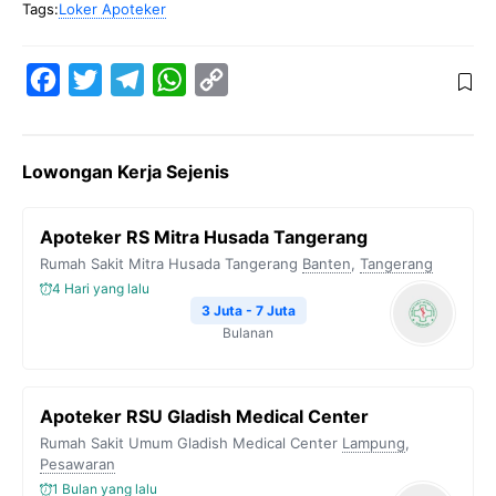
Tags:
Loker Apoteker
F
T
T
W
C
a
w
e
h
o
c
i
l
a
p
Lowongan Kerja Sejenis
e
t
e
t
y
b
t
g
s
L
Apoteker RS Mitra Husada Tangerang
o
e
r
A
i
Rumah Sakit Mitra Husada Tangerang
Banten
,
Tangerang
o
r
a
p
n
4 Hari yang lalu
k
m
p
k
3 Juta - 7 Juta
Bulanan
Apoteker RSU Gladish Medical Center
Rumah Sakit Umum Gladish Medical Center
Lampung
,
Pesawaran
1 Bulan yang lalu