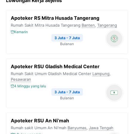
Lowongan Kerja Sejenis
e
t
e
t
y
b
t
g
s
L
Apoteker RS Mitra Husada Tangerang
o
e
r
A
i
Rumah Sakit Mitra Husada Tangerang
Banten
,
Tangerang
o
r
a
p
n
Kemarin
k
m
p
k
3 Juta - 7 Juta
Bulanan
Apoteker RSU Gladish Medical Center
Rumah Sakit Umum Gladish Medical Center
Lampung
,
Pesawaran
4 Minggu yang lalu
3 Juta - 7 Juta
Bulanan
Apoteker RSU An Ni’mah
Rumah sakit Umum An Ni'mah
Banyumas
,
Jawa Tengah