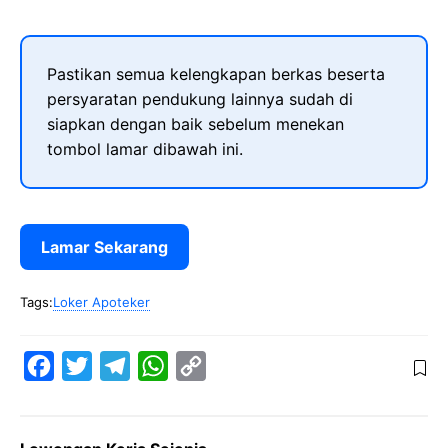
Pastikan semua kelengkapan berkas beserta
persyaratan pendukung lainnya sudah di
siapkan dengan baik sebelum menekan
tombol lamar dibawah ini.
Lamar Sekarang
Tags:
Loker Apoteker
F
T
T
W
C
a
w
e
h
o
c
i
l
a
p