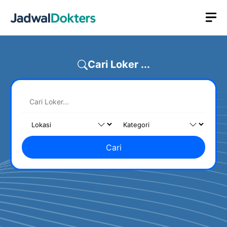
Skip
M
to
content
Cari Loker ...
Cari