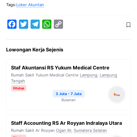
Tags:
Loker Akuntan
F
T
T
W
C
a
w
e
h
o
c
i
l
a
p
Lowongan Kerja Sejenis
e
t
e
t
y
b
t
g
s
L
Staf Akuntansi RS Yukum Medical Centre
o
e
r
A
i
Rumah Sakit Yukum Medical Centre
Lampung
,
Lampung
o
r
a
p
n
Tengah
k
m
p
k
Ditutup
3 Juta - 7 Juta
Bulanan
Staff Accounting RS Ar Royyan Indralaya Utara
Rumah Sakit Ar Royyan
Ogan Ilir
,
Sumatera Selatan