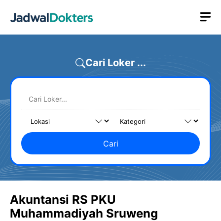
Skip
M
to
content
Cari Loker ...
Cari
Akuntansi RS PKU
Muhammadiyah Sruweng