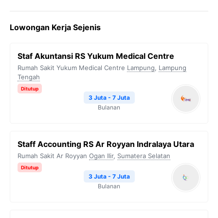
a
w
e
h
o
c
i
l
a
p
Lowongan Kerja Sejenis
e
t
e
t
y
b
t
g
s
L
Staf Akuntansi RS Yukum Medical Centre
o
e
r
A
i
Rumah Sakit Yukum Medical Centre
Lampung
,
Lampung
o
r
a
p
n
Tengah
k
m
p
k
Ditutup
3 Juta - 7 Juta
Bulanan
Staff Accounting RS Ar Royyan Indralaya Utara
Rumah Sakit Ar Royyan
Ogan Ilir
,
Sumatera Selatan
Ditutup
3 Juta - 7 Juta
Bulanan