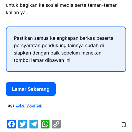
untuk bagikan ke sosial media serta teman-teman
kalian ya.
Pastikan semua kelengkapan berkas beserta
persyaratan pendukung lainnya sudah di
siapkan dengan baik sebelum menekan
tombol lamar dibawah ini.
Lamar Sekarang
Tags:
Loker Akuntan
F
T
T
W
C