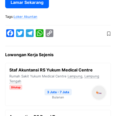
Lamar Sekarang
Tags:
Loker Akuntan
F
T
T
W
C
a
w
e
h
o
c
i
l
a
p
Lowongan Kerja Sejenis
e
t
e
t
y
b
t
g
s
L
Staf Akuntansi RS Yukum Medical Centre
o
e
r
A
i
Rumah Sakit Yukum Medical Centre
Lampung
,
Lampung
o
r
a
p
n
Tengah
k
m
p
k
Ditutup
3 Juta - 7 Juta
Bulanan