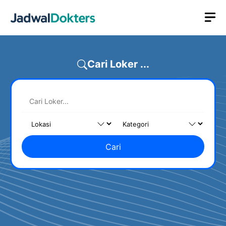
Skip
M
to
content
Cari Loker ...
Cari