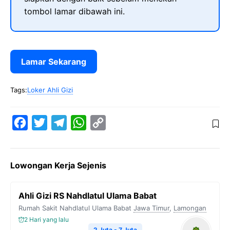
tombol lamar dibawah ini.
Lamar Sekarang
Tags:
Loker Ahli Gizi
F
T
T
W
C
a
w
e
h
o
c
i
l
a
p
Lowongan Kerja Sejenis
e
t
e
t
y
b
t
g
s
L
Ahli Gizi RS Nahdlatul Ulama Babat
o
e
r
A
i
Rumah Sakit Nahdlatul Ulama Babat
Jawa Timur
,
Lamongan
o
r
a
p
n
2 Hari yang lalu
2 Juta - 7 Juta