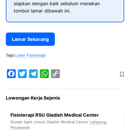
siapkan dengan baik sebelum menekan
tombol lamar dibawah ini.
Lamar Sekarang
Tags:
Loker Fisioterapi
F
T
T
W
C
a
w
e
h
o
c
i
l
a
p
Lowongan Kerja Sejenis
e
t
e
t
y
b
t
g
s
L
Fisioterapi RSU Gladish Medical Center
o
e
r
A
i
Rumah Sakit Umum Gladish Medical Center
Lampung
,
o
r
a
p
n
Pesawaran