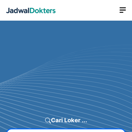
Skip
M
to
content
Cari Loker ...