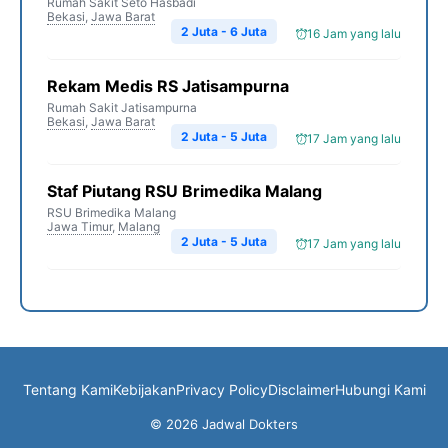
Rumah Sakit Seto Hasbadi
Bekasi
,
Jawa Barat
2 Juta - 6 Juta
16 Jam yang lalu
Rekam Medis RS Jatisampurna
Rumah Sakit Jatisampurna
Bekasi
,
Jawa Barat
2 Juta - 5 Juta
17 Jam yang lalu
Staf Piutang RSU Brimedika Malang
RSU Brimedika Malang
Jawa Timur
,
Malang
2 Juta - 5 Juta
17 Jam yang lalu
Tentang Kami
Kebijakan
Privacy Policy
Disclaimer
Hubungi Kami
© 2026 Jadwal Dokters