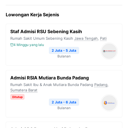
c
i
l
a
p
Lowongan Kerja Sejenis
e
t
e
t
y
b
t
g
s
L
Staf Admisi RSU Sebening Kasih
o
e
r
A
i
Rumah Sakit Umum Sebening Kasih
Jawa Tengah
,
Pati
o
r
a
p
n
4 Minggu yang lalu
k
m
p
k
2 Juta - 5 Juta
Bulanan
Admisi RSIA Mutiara Bunda Padang
Rumah Sakit Ibu & Anak Mutiara Bunda Padang
Padang
,
Sumatera Barat
Ditutup
2 Juta - 6 Juta
Bulanan