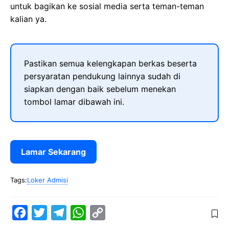
untuk bagikan ke sosial media serta teman-teman
kalian ya.
Pastikan semua kelengkapan berkas beserta
persyaratan pendukung lainnya sudah di
siapkan dengan baik sebelum menekan
tombol lamar dibawah ini.
Lamar Sekarang
Tags:
Loker Admisi
F
T
T
W
C
a
w
e
h
o