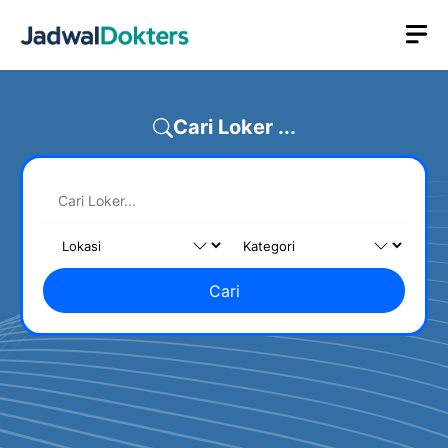
Skip
M
to
content
Cari Loker ...
Cari