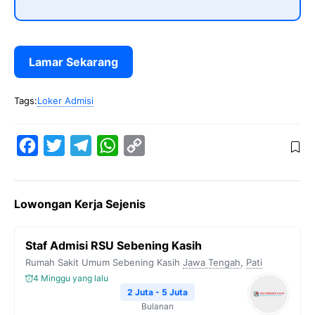
Lamar Sekarang
Tags:
Loker Admisi
F
T
T
W
C
a
w
e
h
o
c
i
l
a
p
Lowongan Kerja Sejenis
e
t
e
t
y
b
t
g
s
L
Staf Admisi RSU Sebening Kasih
o
e
r
A
i
Rumah Sakit Umum Sebening Kasih
Jawa Tengah
,
Pati
o
r
a
p
n
4 Minggu yang lalu
k
m
p
k
2 Juta - 5 Juta
Bulanan