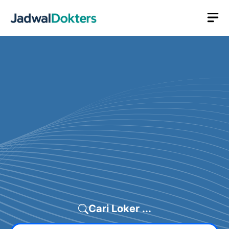
Skip
M
to
content
Cari Loker ...