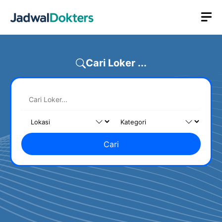
Skip
M
to
content
Cari Loker ...
Cari