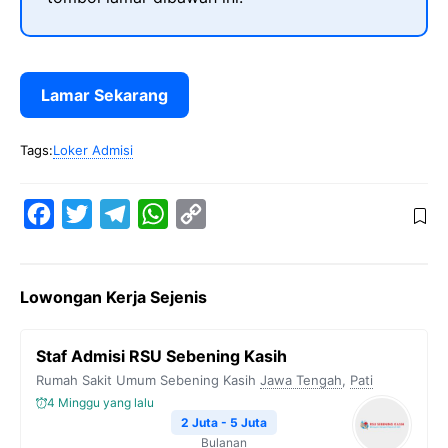
Lamar Sekarang
Tags:
Loker Admisi
F
T
T
W
C
a
w
e
h
o
c
i
l
a
p
Lowongan Kerja Sejenis
e
t
e
t
y
b
t
g
s
L
Staf Admisi RSU Sebening Kasih
o
e
r
A
i
Rumah Sakit Umum Sebening Kasih
Jawa Tengah
,
Pati
o
r
a
p
n
4 Minggu yang lalu
k
m
p
k
2 Juta - 5 Juta
Bulanan