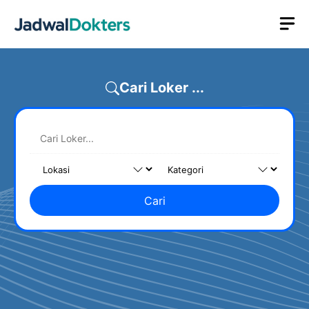
Skip
M
to
content
Cari Loker ...
Cari