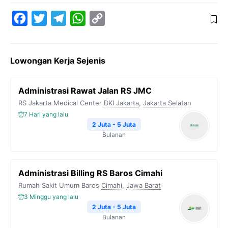
F
T
T
W
C
a
w
e
h
o
c
i
l
a
p
Lowongan Kerja Sejenis
e
t
e
t
y
b
t
g
s
L
Administrasi Rawat Jalan RS JMC
o
e
r
A
i
RS Jakarta Medical Center
DKI Jakarta
,
Jakarta Selatan
o
r
a
p
n
7 Hari yang lalu
k
m
p
k
2 Juta - 5 Juta
Bulanan
Administrasi Billing RS Baros Cimahi
Rumah Sakit Umum Baros
Cimahi
,
Jawa Barat
3 Minggu yang lalu
2 Juta - 5 Juta
Bulanan