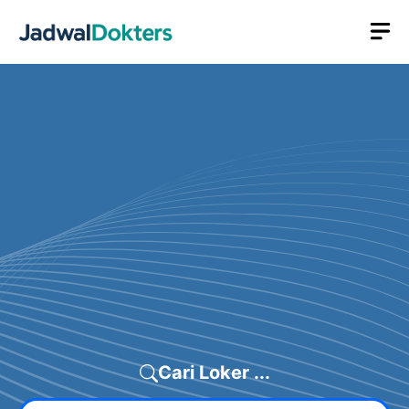
Skip
M
to
content
Cari Loker ...