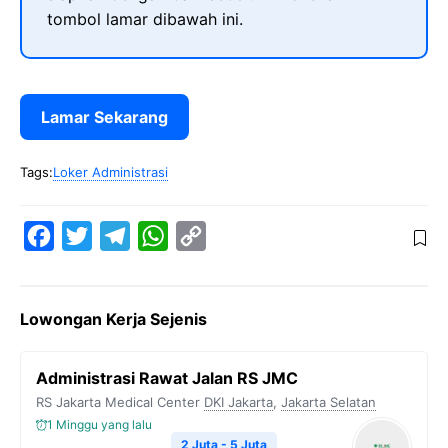
tombol lamar dibawah ini.
Lamar Sekarang
Tags:
Loker Administrasi
F
T
T
W
C
a
w
e
h
o
c
i
l
a
p
Lowongan Kerja Sejenis
e
t
e
t
y
b
t
g
s
L
Administrasi Rawat Jalan RS JMC
o
e
r
A
i
RS Jakarta Medical Center
DKI Jakarta
,
Jakarta Selatan
o
r
a
p
n
1 Minggu yang lalu
k
m
p
k
2 Juta - 5 Juta