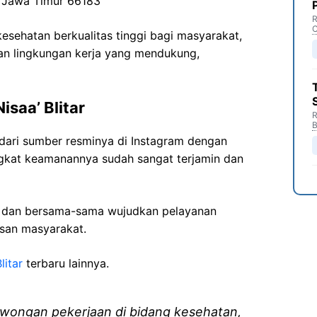
r, Jawa Timur 66183
R
C
sehatan berkualitas tinggi bagi masyarakat,
n lingkungan kerja yang mendukung,
saa’ Blitar
R
B
 dari sumber resminya di Instagram dengan
ngkat keamanannya sudah sangat terjamin dan
i dan bersama-sama wujudkan pelayanan
isan masyarakat.
litar
terbaru lainnya.
wongan pekerjaan di bidang kesehatan,