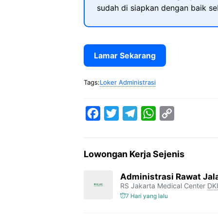
sudah di siapkan dengan baik s
Lamar Sekarang
Tags:
Loker Administrasi
F
T
T
W
C
a
w
e
h
o
c
i
l
a
p
Lowongan Kerja Sejenis
e
t
e
t
y
b
t
g
s
L
Administrasi Rawat Ja
RS Jakarta Medical Center
DKI
o
e
r
A
i
7 Hari yang lalu
o
r
a
p
n
k
m
p
k