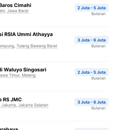
 Baros Cimahi
2 Juta - 5 Juta
ahi
,
Jawa Barat
Bulanan
ksi RSIA Ummi Athayya
3 Juta - 6 Juta
ampung
,
Tulang Bawang Barat
Bulanan
i Waluyo Singosari
2 Juta - 5 Juta
awa Timur
,
Malang
Bulanan
ap RS JMC
3 Juta - 6 Juta
 Jakarta
,
Jakarta Selatan
Bulanan
Surabaya