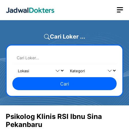
Skip
M
to
content
Cari Loker ...
Cari
Psikolog Klinis RSI Ibnu Sina
Pekanbaru