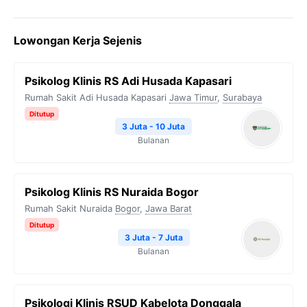
a
w
e
h
o
c
i
l
a
p
Lowongan Kerja Sejenis
e
t
e
t
y
b
t
g
s
L
Psikolog Klinis RS Adi Husada Kapasari
o
e
r
A
i
Rumah Sakit Adi Husada Kapasari
Jawa Timur
,
Surabaya
o
r
a
p
n
Ditutup
k
m
p
k
3 Juta - 10 Juta
Bulanan
Psikolog Klinis RS Nuraida Bogor
Rumah Sakit Nuraida
Bogor
,
Jawa Barat
Ditutup
3 Juta - 7 Juta
Bulanan
Psikologi Klinis RSUD Kabelota Donggala