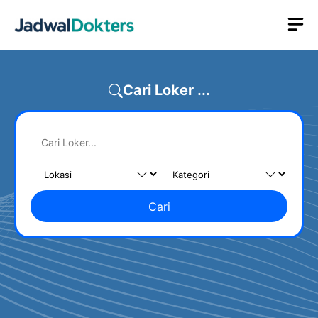
Skip
M
to
content
Cari Loker ...
Cari