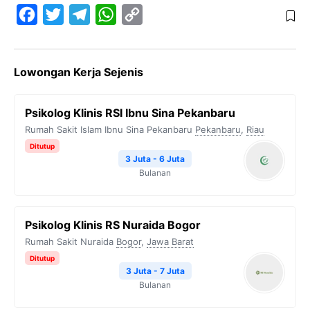
F
T
T
W
C
a
w
e
h
o
c
i
l
a
p
Lowongan Kerja Sejenis
e
t
e
t
y
b
t
g
s
L
Psikolog Klinis RSI Ibnu Sina Pekanbaru
o
e
r
A
i
Rumah Sakit Islam Ibnu Sina Pekanbaru
Pekanbaru
,
Riau
o
r
a
p
n
Ditutup
k
m
p
k
3 Juta - 6 Juta
Bulanan
Psikolog Klinis RS Nuraida Bogor
Rumah Sakit Nuraida
Bogor
,
Jawa Barat
Ditutup
3 Juta - 7 Juta
Bulanan