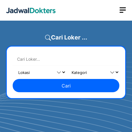
Skip
M
to
content
Cari Loker ...
Cari