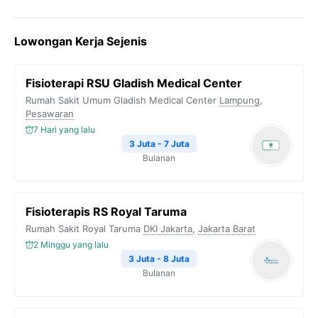
a
w
e
h
o
c
i
l
a
p
Lowongan Kerja Sejenis
e
t
e
t
y
b
t
g
s
L
Fisioterapi RSU Gladish Medical Center
o
e
r
A
i
Rumah Sakit Umum Gladish Medical Center
Lampung
,
o
r
a
p
n
Pesawaran
7 Hari yang lalu
k
m
p
k
3 Juta - 7 Juta
Bulanan
Fisioterapis RS Royal Taruma
Rumah Sakit Royal Taruma
DKI Jakarta
,
Jakarta Barat
2 Minggu yang lalu
3 Juta - 8 Juta
Bulanan