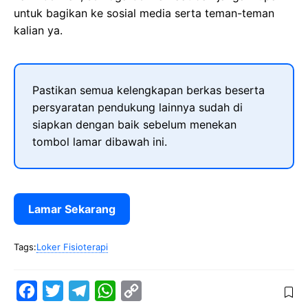
untuk bagikan ke sosial media serta teman-teman
kalian ya.
Pastikan semua kelengkapan berkas beserta
persyaratan pendukung lainnya sudah di
siapkan dengan baik sebelum menekan
tombol lamar dibawah ini.
Lamar Sekarang
Tags:
Loker Fisioterapi
F
T
T
W
C