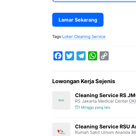
Lamar Sekarang
Tags:
Loker Cleaning Service
F
T
T
W
C
a
w
e
h
o
c
i
l
a
p
Lowongan Kerja Sejenis
e
t
e
t
y
b
t
g
s
L
Cleaning Service RS J
RS Jakarta Medical Center
DKI
o
e
r
A
i
1 Minggu yang lalu
o
r
a
p
n
k
m
p
k
Cleaning Service RSU A
Rumah Sakit Umum Ananda Bli