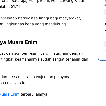
di Jl. Baturaja, Ps. Tj. Enim, Kec. Lawang Kidul,
R
J
latan 31711
sehatan berkualitas tinggi bagi masyarakat,
n lingkungan kerja yang mendukung,
R
B
aya Muara Enim
pat dari sumber resminya di Instagram dengan
a tingkat keamanannya sudah sangat terjamin dan
i dan bersama-sama wujudkan pelayanan
isan masyarakat.
Muara Enim
terbaru lainnya.