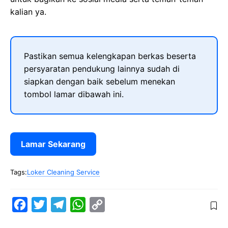
kalian ya.
Pastikan semua kelengkapan berkas beserta
persyaratan pendukung lainnya sudah di
siapkan dengan baik sebelum menekan
tombol lamar dibawah ini.
Lamar Sekarang
Tags:
Loker Cleaning Service
F
T
T
W
C
a
w
e
h
o