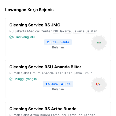
c
i
l
a
p
Lowongan Kerja Sejenis
e
t
e
t
y
b
t
g
s
L
Cleaning Service RS JMC
o
e
r
A
i
RS Jakarta Medical Center
DKI Jakarta
,
Jakarta Selatan
o
r
a
p
n
5 Hari yang lalu
k
m
p
k
2 Juta - 3 Juta
Bulanan
Cleaning Service RSU Ananda Blitar
Rumah Sakit Umum Ananda Blitar
Blitar
,
Jawa Timur
1 Minggu yang lalu
1.5 Juta - 4 Juta
Bulanan
Cleaning Service RS Artha Bunda
Rumah Sakit Artha Bunda
Lampung
,
Lampung Tengah