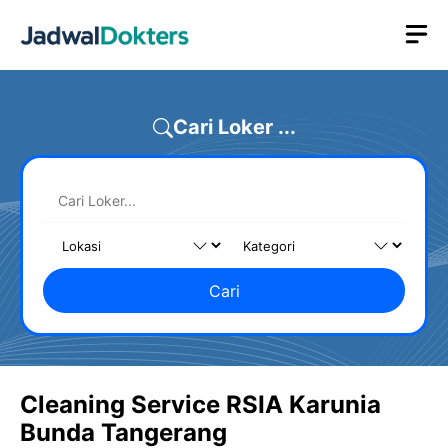
Skip
M
to
content
Cari Loker ...
Cari
Cleaning Service RSIA Karunia
Bunda Tangerang