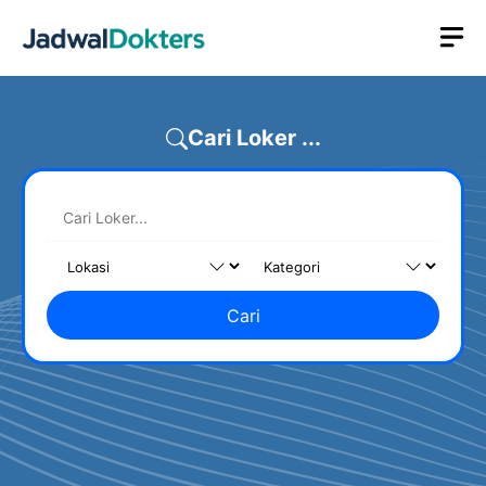
Skip
M
to
content
Cari Loker ...
Cari