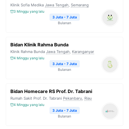
o
e
r
A
i
Klinik Sofia Medika
Jawa Tengah
,
Semarang
o
r
a
p
n
3 Minggu yang lalu
k
m
p
k
3 Juta - 7 Juta
Bulanan
Bidan Klinik Rahma Bunda
Klinik Rahma Bunda
Jawa Tengah
,
Karanganyar
4 Minggu yang lalu
3 Juta - 7 Juta
Bulanan
Bidan Homecare RS Prof. Dr. Tabrani
Rumah Sakit Prof. Dr. Tabrani
Pekanbaru
,
Riau
4 Minggu yang lalu
3 Juta - 7 Juta
Bulanan