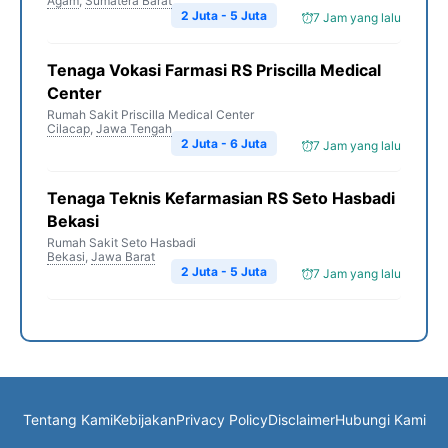
Agam
,
Sumatera Barat
2 Juta - 5 Juta
7 Jam yang lalu
Tenaga Vokasi Farmasi RS Priscilla Medical
Center
Rumah Sakit Priscilla Medical Center
Cilacap
,
Jawa Tengah
2 Juta - 6 Juta
7 Jam yang lalu
Tenaga Teknis Kefarmasian RS Seto Hasbadi
Bekasi
Rumah Sakit Seto Hasbadi
Bekasi
,
Jawa Barat
2 Juta - 5 Juta
7 Jam yang lalu
Tentang Kami
Kebijakan
Privacy Policy
Disclaimer
Hubungi Kami