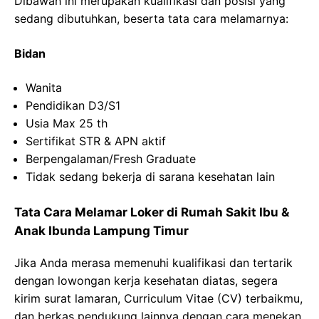
Dibawah ini merupakan kualifikasi dan posisi yang
sedang dibutuhkan, beserta tata cara melamarnya:
Bidan
Wanita
Pendidikan D3/S1
Usia
Max 25
th
Sertifikat
STR & APN
aktif
Berpengalaman
/Fresh Graduate
Tidak
sedang
bekerja
di
sarana
kesehatan
lain
Tata Cara Melamar Loker di
Rumah Sakit Ibu &
Anak
Ibunda
Lampung Timur
Jika Anda merasa memenuhi kualifikasi dan tertarik
dengan lowongan kerja kesehatan diatas, segera
kirim surat lamaran, Curriculum Vitae (CV) terbaikmu,
dan berkas pendukung lainnya dengan cara menekan