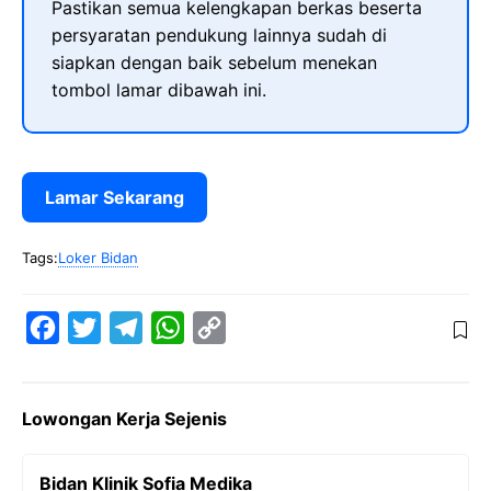
Pastikan semua kelengkapan berkas beserta
persyaratan pendukung lainnya sudah di
siapkan dengan baik sebelum menekan
tombol lamar dibawah ini.
Lamar Sekarang
Tags:
Loker Bidan
F
T
T
W
C
a
w
e
h
o
c
i
l
a
p
Lowongan Kerja Sejenis
e
t
e
t
y
b
t
g
s
L
Bidan Klinik Sofia Medika