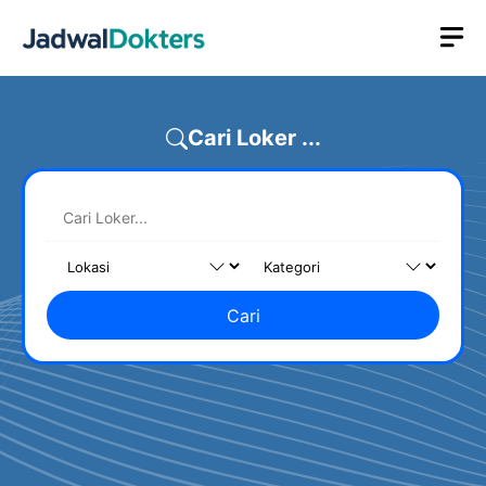
Skip
M
to
content
Cari Loker ...
Cari