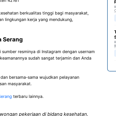
ten 42161
R
C
sehatan berkualitas tinggi bagi masyarakat,
n lingkungan kerja yang mendukung,
a Serang
R
B
ri sumber resminya di Instagram dengan usernam
t keamanannya sudah sangat terjamin dan Anda
i dan bersama-sama wujudkan pelayanan
isan masyarakat.
Serang
terbaru lainnya.
wongan pekerjaan di bidang kesehatan,