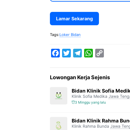
Lamar Sekarang
Tags:
Loker Bidan
F
T
T
W
C
a
w
e
h
o
c
i
l
a
p
Lowongan Kerja Sejenis
e
t
e
t
y
b
t
g
s
L
Bidan Klinik Sofia Medi
Klinik Sofia Medika
Jawa Teng
o
e
r
A
i
3 Minggu yang lalu
o
r
a
p
n
k
m
p
k
Bidan Klinik Rahma Bu
Klinik Rahma Bunda
Jawa Ten