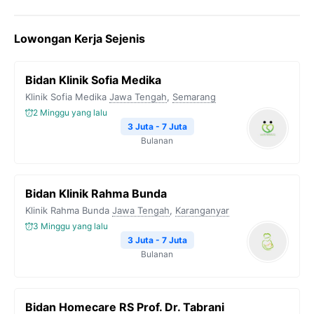
a
w
e
h
o
c
i
l
a
p
Lowongan Kerja Sejenis
e
t
e
t
y
b
t
g
s
L
Bidan Klinik Sofia Medika
o
e
r
A
i
Klinik Sofia Medika
Jawa Tengah
,
Semarang
o
r
a
p
n
2 Minggu yang lalu
k
m
p
k
3 Juta - 7 Juta
Bulanan
Bidan Klinik Rahma Bunda
Klinik Rahma Bunda
Jawa Tengah
,
Karanganyar
3 Minggu yang lalu
3 Juta - 7 Juta
Bulanan
Bidan Homecare RS Prof. Dr. Tabrani