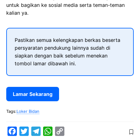
untuk bagikan ke sosial media serta teman-teman
kalian ya.
Pastikan semua kelengkapan berkas beserta
persyaratan pendukung lainnya sudah di
siapkan dengan baik sebelum menekan
tombol lamar dibawah ini.
Lamar Sekarang
Tags:
Loker Bidan
F
T
T
W
C