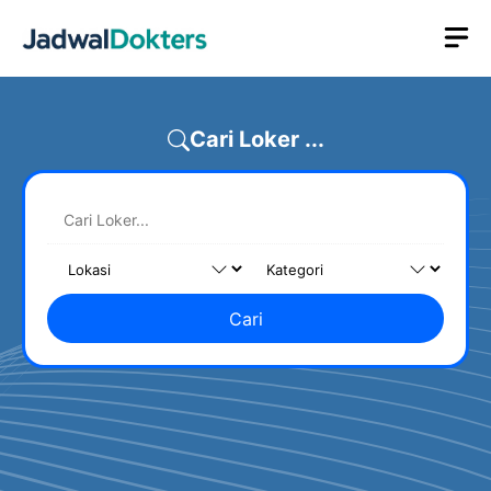
Skip
M
to
content
Cari Loker ...
Cari