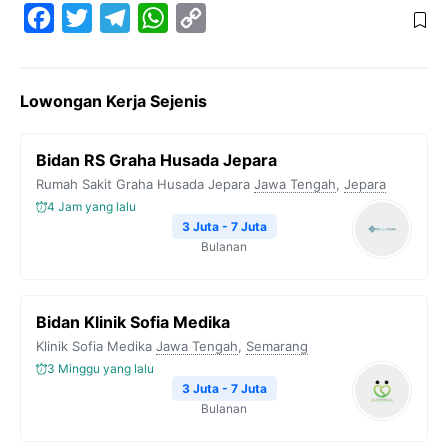
F
T
T
W
C
a
w
e
h
o
c
i
l
a
p
Lowongan Kerja Sejenis
e
t
e
t
y
b
t
g
s
L
Bidan RS Graha Husada Jepara
o
e
r
A
i
Rumah Sakit Graha Husada Jepara
Jawa Tengah
,
Jepara
o
r
a
p
n
4 Jam yang lalu
k
m
p
k
3 Juta - 7 Juta
Bulanan
Bidan Klinik Sofia Medika
Klinik Sofia Medika
Jawa Tengah
,
Semarang
3 Minggu yang lalu
3 Juta - 7 Juta
Bulanan