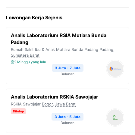
a
w
e
h
o
c
i
l
a
p
Lowongan Kerja Sejenis
e
t
e
t
y
b
t
g
s
L
Analis Laboratorium RSIA Mutiara Bunda
o
e
r
A
i
Padang
o
r
a
p
n
Rumah Sakit Ibu & Anak Mutiara Bunda Padang
Padang
,
Sumatera Barat
k
m
p
k
2 Minggu yang lalu
3 Juta - 7 Juta
Bulanan
Analis Laboratorium RSKIA Sawojajar
RSKIA Sawojajar
Bogor
,
Jawa Barat
Ditutup
3 Juta - 5 Juta
Bulanan