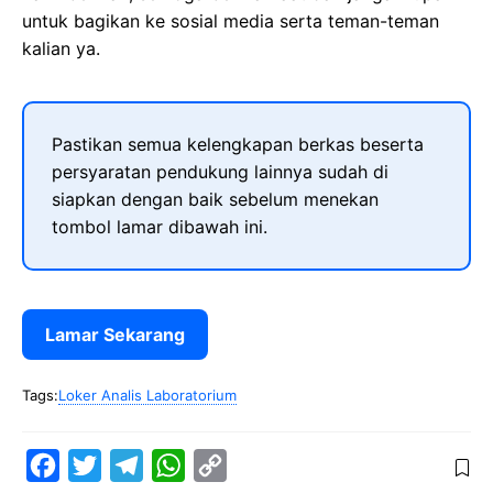
untuk bagikan ke sosial media serta teman-teman
kalian ya.
Pastikan semua kelengkapan berkas beserta
persyaratan pendukung lainnya sudah di
siapkan dengan baik sebelum menekan
tombol lamar dibawah ini.
Lamar Sekarang
Tags:
Loker Analis Laboratorium
F
T
T
W
C