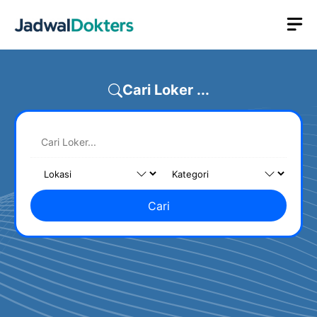
Skip
M
to
content
Cari Loker ...
Cari