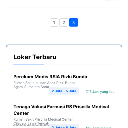
1
2
3
Page
Page
Page
Loker Terbaru
Perekam Medis RSIA Rizki Bunda
Rumah Sakit Ibu dan Anak Rizki Bunda
Agam
,
Sumatera Barat
2 Juta - 5 Juta
5 Jam yang lalu
Tenaga Vokasi Farmasi RS Priscilla Medical
Center
Rumah Sakit Priscilla Medical Center
Cilacap
,
Jawa Tengah
2 Juta - 6 Juta