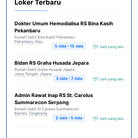
Loker Terbaru
Dokter Umum Hemodialisa RS Bina Kasih
Pekanbaru
Rumah Sakit Bina Kasih Pekanbaru
Pekanbaru
,
Riau
5 Juta - 15 Juta
7 Jam yang lalu
Bidan RS Graha Husada Jepara
Rumah Sakit Graha Husada Jepara
Jawa Tengah
,
Jepara
3 Juta - 7 Juta
7 Jam yang lalu
Admin Rawat Inap RS St. Carolus
Summarecon Serpong
Rumah Sakit St Carolus Summarecon
Banten
,
Tangerang
2 Juta - 5 Juta
7 Jam yang lalu