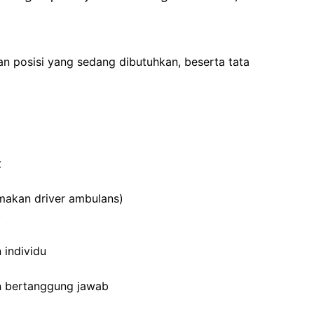
an posisi yang sedang dibutuhkan, beserta tata
t
makan driver ambulans)
)
individu
an bertanggung jawab