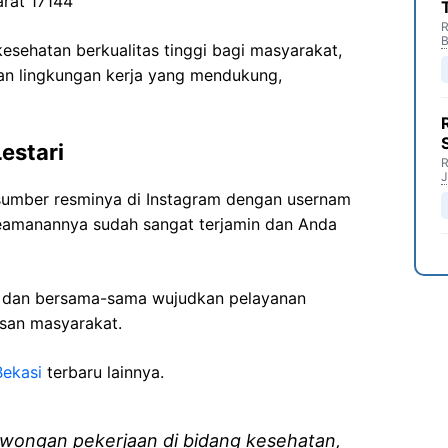
arat 17144
R
B
sehatan berkualitas tinggi bagi masyarakat,
n lingkungan kerja yang mendukung,
estari
R
J
i sumber resminya di Instagram dengan usernam
keamanannya sudah sangat terjamin dan Anda
i dan bersama-sama wujudkan pelayanan
isan masyarakat.
Bekasi
terbaru lainnya.
wongan pekerjaan di bidang kesehatan,