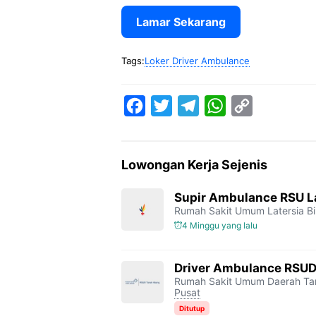
Lamar Sekarang
Tags:
Loker Driver Ambulance
F
T
T
W
C
a
w
e
h
o
c
i
l
a
p
Lowongan Kerja Sejenis
e
t
e
t
y
b
t
g
s
L
Supir Ambulance RSU L
Rumah Sakit Umum Latersia Bi
o
e
r
A
i
4 Minggu yang lalu
o
r
a
p
n
k
m
p
k
Driver Ambulance RSU
Rumah Sakit Umum Daerah Ta
Pusat
Ditutup