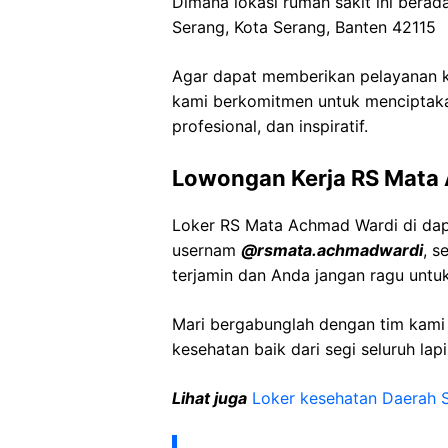
Dimana lokasi rumah sakit ini berad
Serang
, Kota
Serang
, Banten 42115
Agar dapat memberikan pelayanan ke
kami berkomitmen untuk menciptaka
profesional, dan inspiratif.
Lowongan Kerja
RS Mata
Loker
RS Mata
Achmad
Wardi
di da
usernam
@
rsmata.achmadwardi
, s
terjamin dan Anda jangan ragu untu
Mari bergabunglah dengan tim kam
kesehatan baik dari segi seluruh lap
Lihat juga
Loker kesehatan Daerah