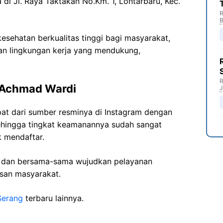
a di
Jl. Raya
Taktakan
No.Km
. 1,
Lontarbaru
,
Kec
.
R
B
sehatan berkualitas tinggi bagi masyarakat,
n lingkungan kerja yang mendukung,
R
Achmad
Wardi
J
pat dari sumber resminya di Instagram dengan
ehingga tingkat keamanannya sudah sangat
k mendaftar.
i dan bersama-sama wujudkan pelayanan
isan masyarakat.
Serang
terbaru lainnya.