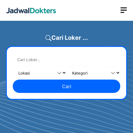
Skip
M
to
content
Cari Loker ...
Cari