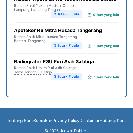
Rumah Sakit Yukum Medical Centre
Lampung
,
Lampung Tengah
2 Juta - 5 Juta
16 Jam yang lalu
Apoteker RS Mitra Husada Tangerang
Rumah Sakit Mitra Husada Tangerang
Banten
,
Tangerang
3 Juta - 7 Juta
17 Jam yang lalu
Radiografer RSU Puri Asih Salatiga
Rumah Sakit Umum Puri Asih Salatiga
Jawa Tengah
,
Salatiga
3 Juta - 7 Juta
17 Jam yang lalu
Tentang Kami
Kebijakan
Privacy Policy
Disclaimer
Hubungi Kami
© 2026 Jadwal Dokters