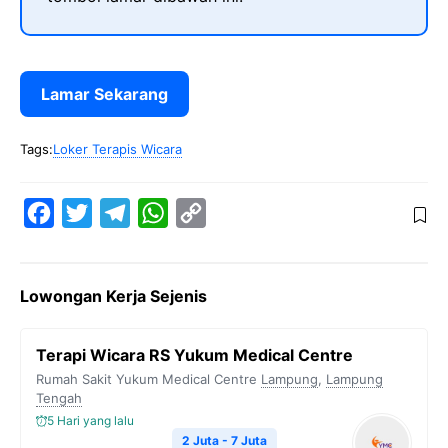
Lamar Sekarang
Tags:
Loker Terapis Wicara
F
T
T
W
C
a
w
e
h
o
c
i
l
a
p
Lowongan Kerja Sejenis
e
t
e
t
y
b
t
g
s
L
Terapi Wicara RS Yukum Medical Centre
o
e
r
A
i
Rumah Sakit Yukum Medical Centre
Lampung
,
Lampung
o
r
a
p
n
Tengah
5 Hari yang lalu
k
m
p
k
2 Juta - 7 Juta