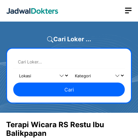
Skip
M
to
content
Cari Loker ...
Cari
Terapi Wicara RS Restu Ibu
Balikpapan