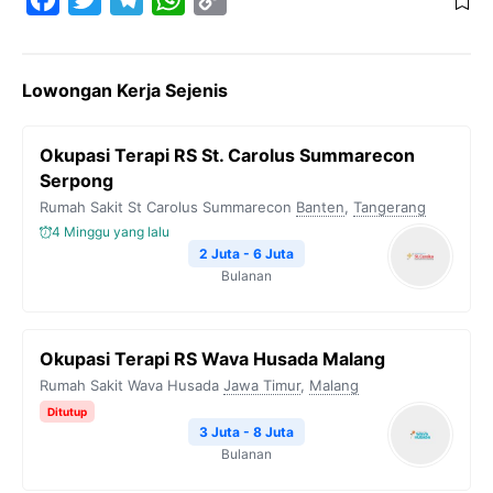
a
w
e
h
o
c
i
l
a
p
Lowongan Kerja Sejenis
e
t
e
t
y
b
t
g
s
L
Okupasi Terapi RS St. Carolus Summarecon
o
e
r
A
i
Serpong
o
r
a
p
n
Rumah Sakit St Carolus Summarecon
Banten
,
Tangerang
k
m
p
k
4 Minggu yang lalu
2 Juta - 6 Juta
Bulanan
Okupasi Terapi RS Wava Husada Malang
Rumah Sakit Wava Husada
Jawa Timur
,
Malang
Ditutup
3 Juta - 8 Juta
Bulanan