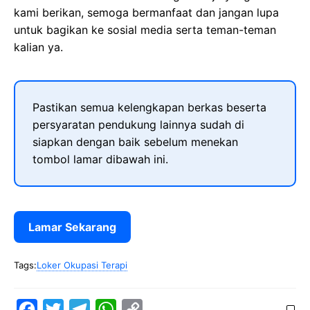
kami berikan, semoga bermanfaat dan jangan lupa
untuk bagikan ke sosial media serta teman-teman
kalian ya.
Pastikan semua kelengkapan berkas beserta
persyaratan pendukung lainnya sudah di
siapkan dengan baik sebelum menekan
tombol lamar dibawah ini.
Lamar Sekarang
Tags:
Loker Okupasi Terapi
F
T
T
W
C