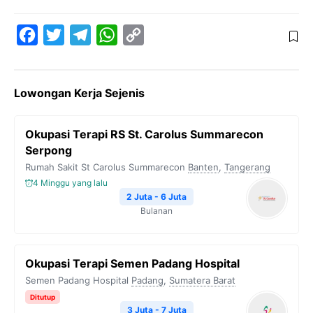
F
T
T
W
C
a
w
e
h
o
c
i
l
a
p
Lowongan Kerja Sejenis
e
t
e
t
y
b
t
g
s
L
Okupasi Terapi RS St. Carolus Summarecon
o
e
r
A
i
Serpong
o
r
a
p
n
Rumah Sakit St Carolus Summarecon
Banten
,
Tangerang
k
m
p
k
4 Minggu yang lalu
2 Juta - 6 Juta
Bulanan
Okupasi Terapi Semen Padang Hospital
Semen Padang Hospital
Padang
,
Sumatera Barat
Ditutup
3 Juta - 7 Juta