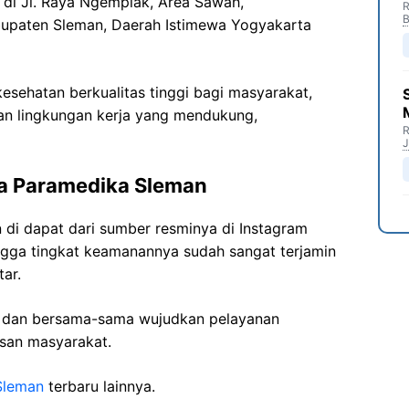
 di
Jl. Raya
Ngemplak
, Area Sawah,
R
B
upaten
Sleman, Daerah Istimewa Yogyakarta
sehatan berkualitas tinggi bagi masyarakat,
n lingkungan kerja yang mendukung,
R
J
ra
Paramedika
Sleman
n
di dapat dari sumber resminya di Instagram
ngga tingkat keamanannya sudah sangat terjamin
ar.
i dan bersama-sama wujudkan pelayanan
isan masyarakat.
Sleman
terbaru lainnya.