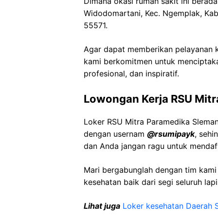
Dimana okasi rumah sakit ini berada
Widodomartani
,
Kec
.
Ngemplak
,
Kab
55571.
Agar dapat memberikan pelayanan ke
kami berkomitmen untuk menciptaka
profesional, dan inspiratif.
Lowongan Kerja
RSU Mit
Loker
RSU Mitra
Paramedika
Slema
dengan usernam
@
rsumipayk
, sehi
dan Anda jangan ragu untuk mendaft
Mari bergabunglah dengan tim kam
kesehatan baik dari segi seluruh lap
Lihat juga
Loker kesehatan Daerah