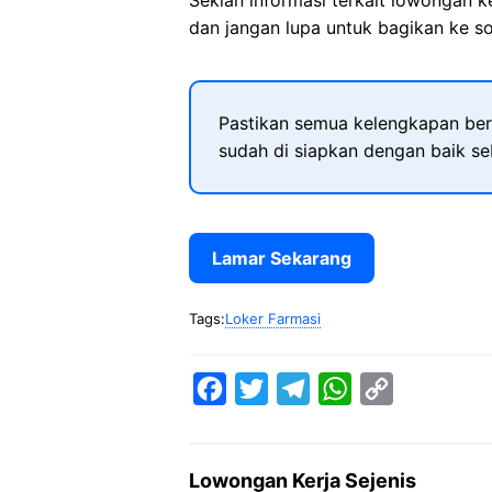
Sekian informasi terkait lowongan 
dan jangan lupa untuk bagikan ke so
Pastikan semua kelengkapan ber
sudah di siapkan dengan baik s
Lamar Sekarang
Tags:
Loker Farmasi
F
T
T
W
C
a
w
e
h
o
c
i
l
a
p
Lowongan Kerja Sejenis
e
t
e
t
y