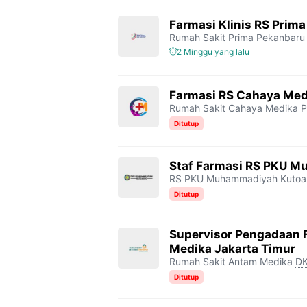
b
t
g
s
L
Farmasi Klinis RS Prim
Rumah Sakit Prima Pekanbaru
o
e
r
A
i
2 Minggu yang lalu
o
r
a
p
n
k
m
p
k
Farmasi RS Cahaya Med
Rumah Sakit Cahaya Medika P
Ditutup
Staf Farmasi RS PKU M
RS PKU Muhammadiyah Kutoar
Ditutup
Supervisor Pengadaan 
Medika Jakarta Timur
Rumah Sakit Antam Medika
DK
Ditutup