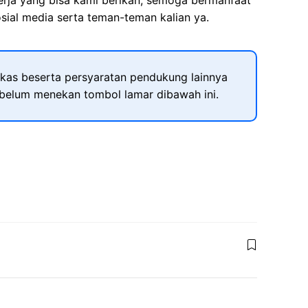
kerja yang bisa kami berikan, semoga bermanfaat
sial media serta teman-teman kalian ya.
kas beserta persyaratan pendukung lainnya
ebelum menekan tombol lamar dibawah ini.