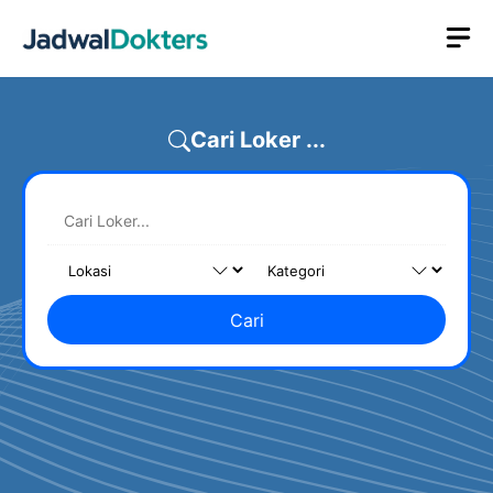
Skip
M
to
content
Cari Loker ...
Cari