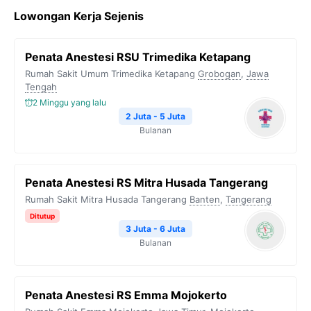
c
i
l
a
p
Lowongan Kerja Sejenis
e
t
e
t
y
b
t
g
s
L
Penata Anestesi RSU Trimedika Ketapang
o
e
r
A
i
Rumah Sakit Umum Trimedika Ketapang
Grobogan
,
Jawa
o
r
a
p
n
Tengah
2 Minggu yang lalu
k
m
p
k
2 Juta - 5 Juta
Bulanan
Penata Anestesi RS Mitra Husada Tangerang
Rumah Sakit Mitra Husada Tangerang
Banten
,
Tangerang
Ditutup
3 Juta - 6 Juta
Bulanan
Penata Anestesi RS Emma Mojokerto