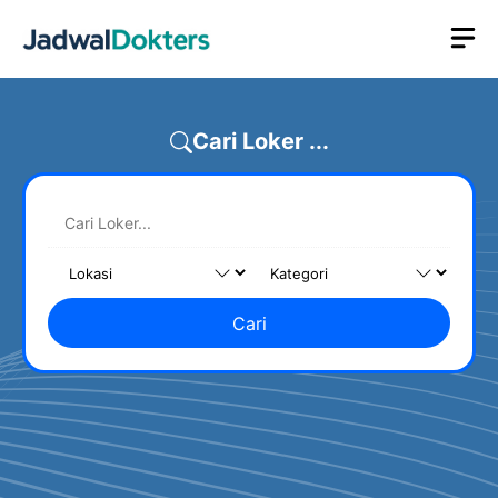
Skip
M
to
content
Cari Loker ...
Cari