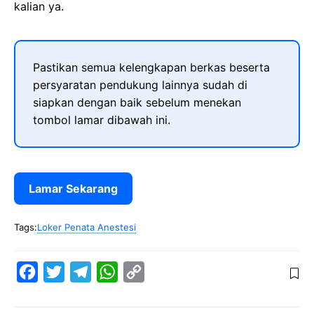
kalian ya.
Pastikan semua kelengkapan berkas beserta
persyaratan pendukung lainnya sudah di
siapkan dengan baik sebelum menekan
tombol lamar dibawah ini.
Lamar Sekarang
Tags:
Loker Penata Anestesi
F
T
T
W
C
a
w
e
h
o