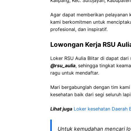
Kalipang, Kec. Sutojayan, Kabupaten
Agar dapat memberikan pelayanan ke
kami berkomitmen untuk menciptaka
profesional, dan inspiratif.
Lowongan Kerja RSU Aulia
Loker RSU Aulia Blitar di dapat da
@rsu_aulia
, sehingga tingkat keam
ragu untuk mendaftar.
Mari bergabunglah dengan tim kam
kesehatan baik dari segi seluruh lap
Lihat juga
Loker kesehatan Daerah B
Untuk kemudahan mencari lo