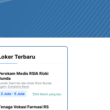
Loker Terbaru
Perekam Medis RSIA Rizki
Bunda
umah Sakit Ibu dan Anak Rizki Bunda
Agam
,
Sumatera Barat
2 Juta - 5 Juta
40 Menit yang lalu
Tenaga Vokasi Farmasi RS