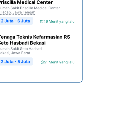
Priscilla Medical Center
umah Sakit Priscilla Medical Center
ilacap
,
Jawa Tengah
2 Juta - 6 Juta
49 Menit yang lalu
Tenaga Teknis Kefarmasian RS
Seto Hasbadi Bekasi
umah Sakit Seto Hasbadi
ekasi
,
Jawa Barat
2 Juta - 5 Juta
51 Menit yang lalu