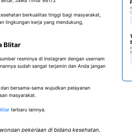
 Blitar, Jawa Timur 66172
R
C
sehatan berkualitas tinggi bagi masyarakat,
n lingkungan kerja yang mendukung,
 Blitar
R
B
ri sumber resminya di Instagram dengan usernam
anannya sudah sangat terjamin dan Anda jangan
i dan bersama-sama wujudkan pelayanan
isan masyarakat.
litar
terbaru lainnya.
wongan pekerjaan di bidang kesehatan,