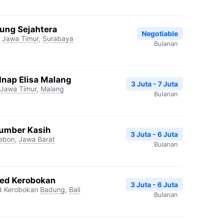
ung Sejahtera
Negotiable
Jawa Timur
,
Surabaya
Bulanan
Inap Elisa Malang
3 Juta - 7 Juta
Jawa Timur
,
Malang
Bulanan
Sumber Kasih
3 Juta - 6 Juta
rebon
,
Jawa Barat
Bulanan
ed Kerobokan
3 Juta - 6 Juta
d Kerobokan
Badung
,
Bali
Bulanan