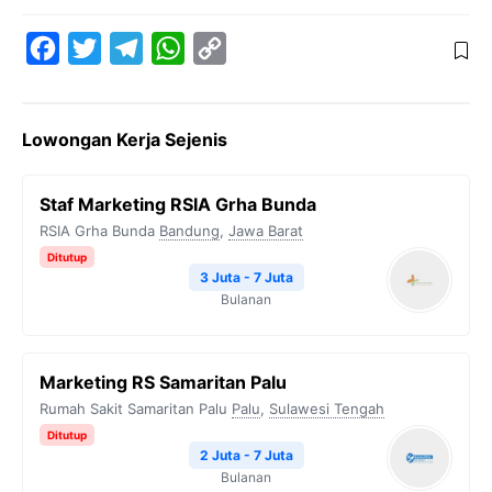
F
T
T
W
C
a
w
e
h
o
c
i
l
a
p
Lowongan Kerja Sejenis
e
t
e
t
y
b
t
g
s
L
Staf Marketing RSIA Grha Bunda
o
e
r
A
i
RSIA Grha Bunda
Bandung
,
Jawa Barat
o
r
a
p
n
Ditutup
k
m
p
k
3 Juta - 7 Juta
Bulanan
Marketing RS Samaritan Palu
Rumah Sakit Samaritan Palu
Palu
,
Sulawesi Tengah
Ditutup
2 Juta - 7 Juta
Bulanan