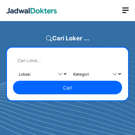
Skip
M
to
content
Cari Loker ...
Cari